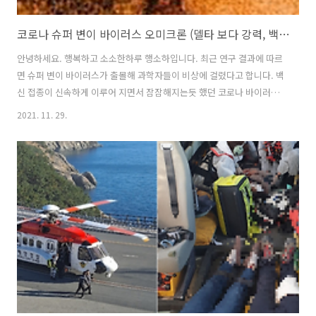
코로나 슈퍼 변이 바이러스 오미크론 (델타 보다 강력, 백신무력화?)
안녕하세요. 행복하고 소소한하루 행소하입니다. 최근 연구 결과에 따르
면 슈퍼 변이 바이러스가 출몰해 과학자들이 비상에 걸렸다고 합니다. 백
신 접종이 신속하게 이루어 지면서 잠잠해지는듯 했던 코로나 바이러스
가 다시 말썽을 피울 기세입니다. 백신이 개발속도와 코로나바이러스의
2021. 11. 29.
변이 속도 둘중 뭐가 빠를까? 코로나19 변이바이러스 종류 변이 바이러
스 종류는 세계 각국에서 따로 출몰하며 알파, 베타, 감마, 델타로 구분되
어 변이 합니다. 변이바이러스는 전파력이 훨씬 더 높기 때문에 더욱 주
의 해야 합니다. 4가지 변이 바이러스중 무서운 전파력과 확산세를 거듭
하고 있는 두가지 바이러스에 대해 알아보도록 하겠습니다. 델타 바이러
스(인도) 델타 바이러스의 경우 인도에서 시작해서 지금은 전세계 74개
국 에서 발견되고 있..