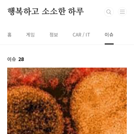
본문 바로가기
행복하고 소소한 하루
홈
게임
정보
CAR / IT
이슈
이슈
28