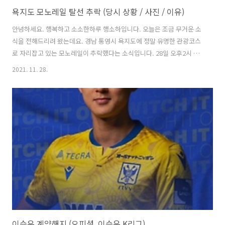
욕지도 모노레일 탈선 추락 (당시 상황 / 사진 / 이유)
안녕하세요. 행복하고 소소한하루 행소하입니다. 오늘은 조금 무거운 소
식을 전해드리려 왔는데요. 경남 통영시 욕지도에 정말 유명한 관광코스
로 자리잡고 있는 모노레일이 추락했다는 소식입니다. 28일 오후2시 모
노레일이 관광을 마치고 승강장으로 들어 오던중에 탈선하는 사고가 발
2021. 11. 28.
생했는데요. 모노레일이 탈선하면서 일어난 사고로 승객들이 부상을 당
했습니다. 모노레일 탈선 탑승 인원과 부상정도는? 모노레일이 탈선하면
서 뒤집힌 것으로 밝혀졌는데요. 이 과정에서 해당 모노레일에 탑승하고
있던 탑승객 8명이 모노레일 밖으로 튕겨나가 떨어지거나, 모노레일에
깔리는 사고를 당했습니다. 승객은 총 8명으로 60대 남성 1명과 50~60
대 여성 7명이 다리뼈가 부러지고 상처가 나는 등 중상을 입었습니다. 다
행 스럽게도 승객 모두..
이승우 계약해지 (오피셜, 이승우 K리그)