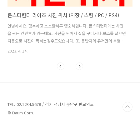
몬스터헌터 라이즈 사진 위치 (저장 / 스팀 / PC / PS4)
안녕하세요. 행복하고 소소한하루 행소하입니다. 몬스터헌터에는 사진
을 찍는 컨텐츠가 있는데요. 사진을 찍어서 집을 꾸미거나 보스를 잡으면
자동으로 사진이 찍히는경우도있습니다. 또, 동반자와 유저만의 특별한
추억을 기억하고자 사진을 찍을수도있는데요. 사진은 찍었는데 내PC어
2023. 4. 14.
디에 저장이 되었는지 확인이 안되시는 분들은 잘찾아 오셨습니다. 스팀
기준 사진위치를 한번에 알려드리도록 하겠습니다. 몬스터헌터 라이즈
1
사진위치 보는법 스팀기준 사진위치는 스팀 몬스터헌터 폴더안에 있습
니다. (Program Files (x86)->Steam->steamapps->common-
>MonsterHunterRise->ScreenShots) 1. 스팀라이브러리에 몬스터
헌터를 우클릭합니다. 2. 관리 - 로컬파일보기로 들어갑니다. 3...
TEL. 02.1234.5678 / 경기 성남시 분당구 판교역로
© Daum Corp.