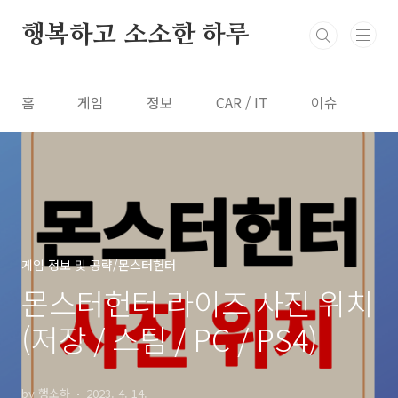
본문 바로가기
행복하고 소소한 하루
홈
게임
정보
CAR / IT
이슈
게임 정보 및 공략/몬스터헌터
몬스터헌터 라이즈 사진 위치
(저장 / 스팀 / PC / PS4)
by 행소하
2023. 4. 14.