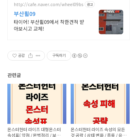
http://cafe.naver.com/wheel09bs
광고
부산휠09
타이어! 부산휠09에서 착한견적 받
아보시고 교체!
공감
구독하기
관련글
몬스터헌터 라이즈 대형몬스터
몬스터헌터 라이즈 속성의 모든
속성표( 약점 / 완벽정리 / 보는
것 공략 ( 상태 변화 / 종류 / 유형