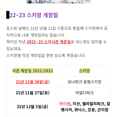
22~23 스키장 개장일
포스팅 날짜인 22년 10월 11일 기준으로 봣을때 스키장에서 공
식적으로 나온 개장일자는 없습니다.
하지만 작년
2021~22 스키시즌 개장일
로 어느정도 짐작할 수
있는데요.
스키장별 작년 개장일을 한번 보도록 하겠습니다.
시즌 개장일 2021/2022
스키장
21년 11월 26일(금)
모나파크 용평스키장
21
년
11
월
27
일
(
토
)
비발디파크
하이원
,
지산
,
웰리힐리파크
,
알
21
년
12
월
3
일
(
금
)
펜시아
,
휘닉스
,
강촌
,
곤지암