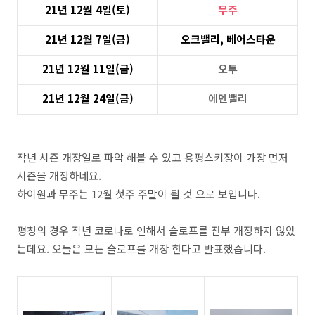
21
년
12
월
4
일
(
토
)
무주
21
년
12
월
7
일
(
금
)
오크밸리
,
베어스타운
21
년
12
월
11
일
(
금
)
오투
21
년
12
월
24
일
(
금
)
에덴밸리
작년 시즌 개장일로 파악 해볼 수 있고 용평스키장이 가장 먼저
시즌을 개장하네요.
하이원과 무주는 12월 첫주 주말이 될 것 으로 보입니다.
평창의 경우 작년 코로나로 인해서 슬로프를 전부 개장하지 않았
는데요. 오늘은 모든 슬로프를 개장 한다고 발표했습니다.