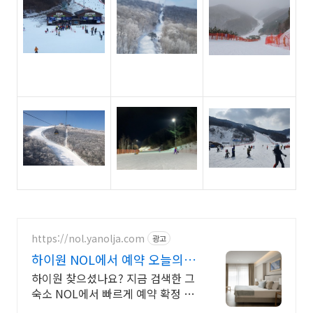
https://nol.yanolja.com
광고
하이원 NOL에서 예약 오늘의
숙박 핫딜!
하이원 찾으셨나요? 지금 검색한 그
숙소 NOL에서 빠르게 예약 확정 가
능!