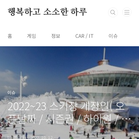
본문 바로가기
행복하고 소소한 하루
홈
게임
정보
CAR / IT
이슈
이슈
2022~23 스키장 개장일( 오
픈날짜 / 시즌권 / 하이원 / 무
주 )
by 행소하
2022. 10. 12.